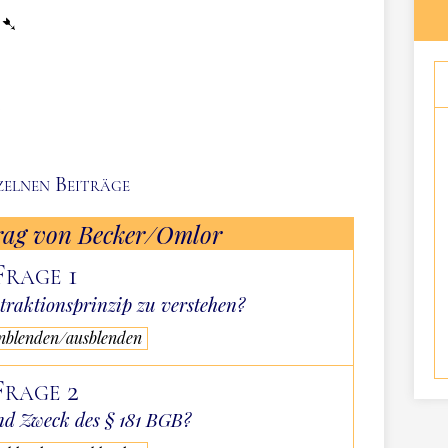
zelnen Beiträge
rag von Becker/Omlor
Frage 1
traktionsprinzip zu verstehen?
inblenden/ausblenden
Frage 2
nd Zweck des § 181 BGB?