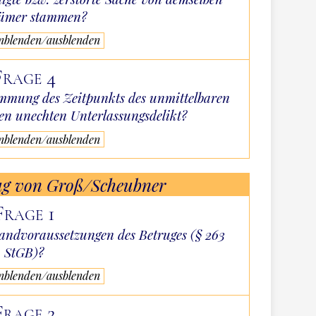
tümer stammen?
inblenden/ausblenden
Frage 4
timmung des Zeitpunkts des unmittelbaren
en unechten Unterlassungsdelikt?
inblenden/ausblenden
ag von Groß/Scheubner
Frage 1
tandvoraussetzungen des Betruges (§ 263
StGB)?
inblenden/ausblenden
Frage 2