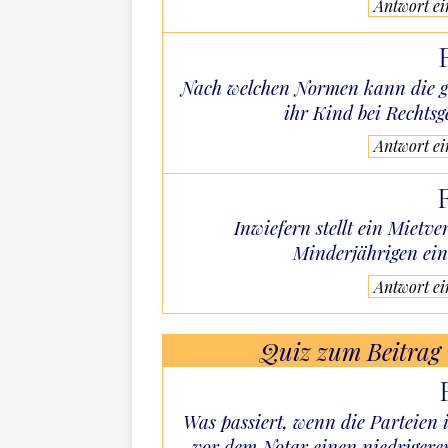
Antwort e
Nach welchen Normen kann die ge
ihr Kind bei Rechtsg
Antwort e
Inwiefern stellt ein Mietv
Minderjährigen ein
Antwort e
Quiz zum Beitrag
Was passiert, wenn die Parteien
vor dem Notar einen niedrigere