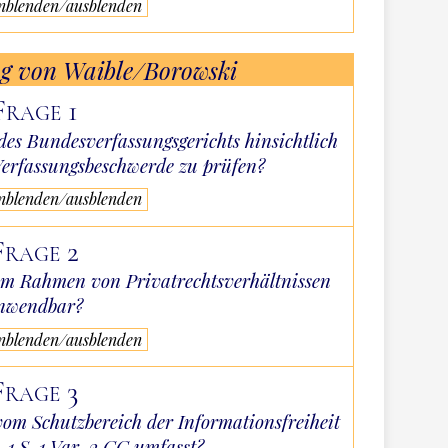
inblenden/ausblenden
ag von Waible/Borowski
Frage 1
des Bundesverfassungsgerichts hinsichtlich
 Verfassungsbeschwerde zu prüfen?
inblenden/ausblenden
Frage 2
 im Rahmen von Privatrechtsverhältnissen
nwendbar?
inblenden/ausblenden
Frage 3
vom Schutzbereich der Informationsfreiheit
 1 S. 1 Var. 2 GG umfasst?