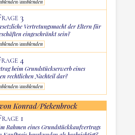
inblenden/ausblenden
Frage 3
setzliche Vertretungsmacht der Eltern für
eschäften eingeschränkt sein?
inblenden/ausblenden
Frage 4
ertrag beim Grundstückserwerb eines
en rechtlichen Nachteil dar?
inblenden/ausblenden
 von Konrad/Piekenbrock
Frage 1
 im Rahmen eines Grundstückkaufvertrags
n Kaufpreis beurkunden als beabsichtigt?