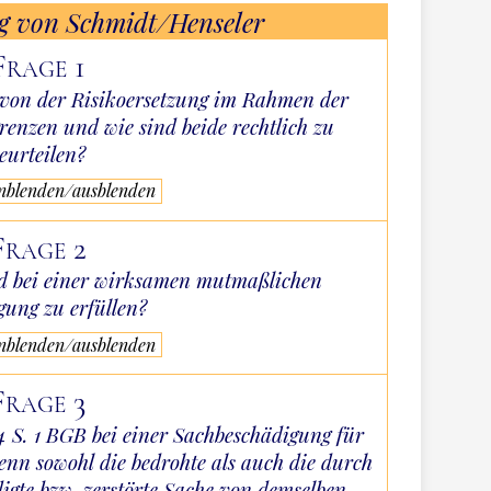
g von Schmidt/Henseler
Frage 1
g von der Risikoersetzung im Rahmen der
enzen und wie sind beide rechtlich zu
eurteilen?
inblenden/ausblenden
Frage 2
d bei einer wirksamen mutmaßlichen
gung zu erfüllen?
inblenden/ausblenden
Frage 3
04 S. 1 BGB bei einer Sachbeschädigung für
nn sowohl die bedrohte als auch die durch
igte bzw. zerstörte Sache von demselben