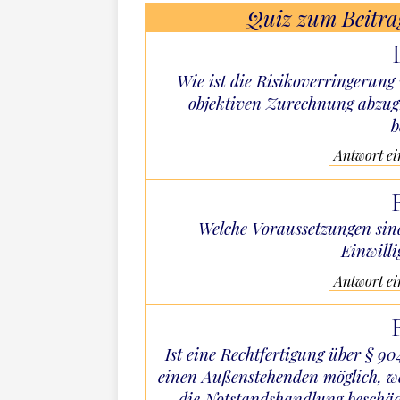
Quiz zum Beitra
Wie ist die Risikoverringerun
objektiven Zurechnung abzugr
b
Antwort e
Welche Voraussetzungen sin
Einwilli
Antwort e
Ist eine Rechtfertigung über § 9
einen Außenstehenden möglich, we
die Notstandshandlung beschäd