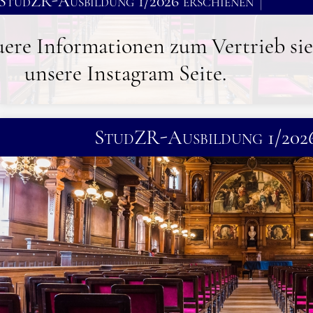
026 erschienen
n zum Vertrieb siehe
m Seite.
Symp
StudZR-Ausbildung 1/2026